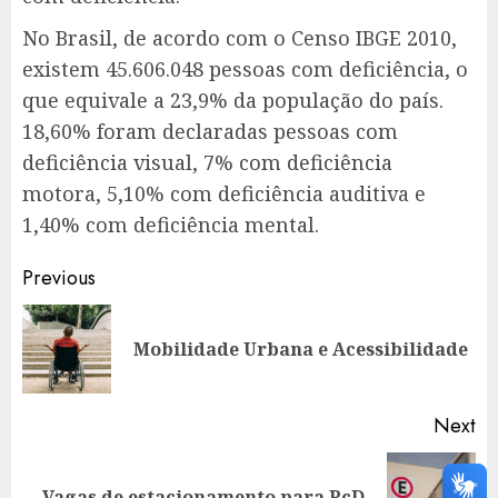
No Brasil, de acordo com o Censo IBGE 2010,
existem 45.606.048 pessoas com deficiência, o
que equivale a 23,9% da população do país.
18,60% foram declaradas pessoas com
deficiência visual, 7% com deficiência
motora, 5,10% com deficiência auditiva e
1,40% com deficiência mental.
Post
Previous
navigation
Pr
Mobilidade Urbana e Acessibilidade
po
Next
Next
Vagas de estacionamento para PcD