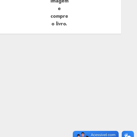
imagem
e
compre
o livro.