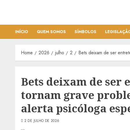
Skip
to
content
INÍCIO
QUEM SOMOS
SÍMBOLOS
LEGISLAÇÃ
Home
2026
julho
2
Bets deixam de ser entret
Bets deixam de ser 
tornam grave probl
alerta psicóloga esp
2 DE JULHO DE 2026