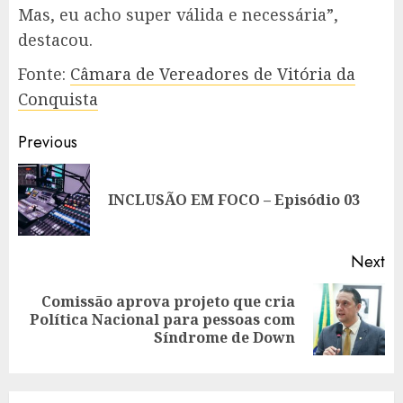
Mas, eu acho super válida e necessária”,
destacou.
Fonte:
Câmara de Vereadores de Vitória da
Conquista
Post
Previous
navigation
Pr
INCLUSÃO EM FOCO – Episódio 03
po
Next
Comissão aprova projeto que cria
Next
Política Nacional para pessoas com
post:
Síndrome de Down