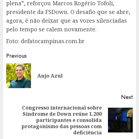
plena”, reforçou Marcos Rogério Tofoli,
presidente da FSDown. O desafio que se abre,
agora, é não deixar que as vozes silenciadas
pelo tempo se calem novamente.
Foto: defatocampinas.com.br
Post
Previous
navigation
Pr
Anjo Azul
po
Next
Congresso internacional sobre
Síndrome de Down reúne 1.200
Next
participantes e consolida
post:
protagonismo das pessoas com
deficiência