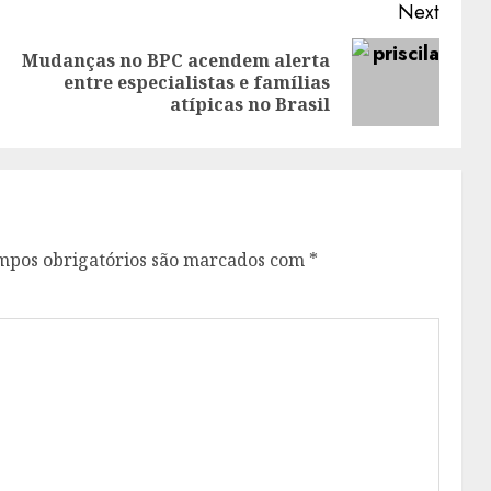
Next
Mudanças no BPC acendem alerta
Previous
Next
entre especialistas e famílias
post:
post:
atípicas no Brasil
mpos obrigatórios são marcados com
*