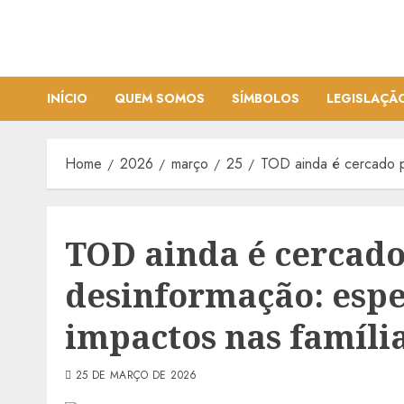
Skip
to
content
INÍCIO
QUEM SOMOS
SÍMBOLOS
LEGISLAÇÃ
Home
2026
março
25
TOD ainda é cercado po
TOD ainda é cercado
desinformação: espec
impactos nas família
25 DE MARÇO DE 2026