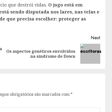
cio que destrói vidas.
O jogo está em
stá sendo disputada nos lares, nas telas e
de que precisa escolher: proteger as
Next
a
Os aspectos genéticos envolvidos
Previous
Next
na síndrome de Down
post:
post:
mpos obrigatórios são marcados com
*