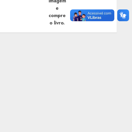
imagem
e
compre
o livro.