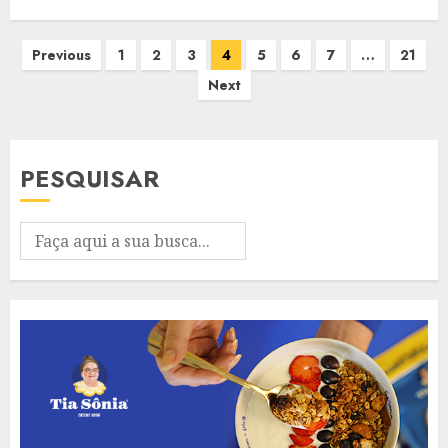
Paginação
Previous
1
2
3
4
5
6
7
…
21
de
Next
posts
PESQUISAR