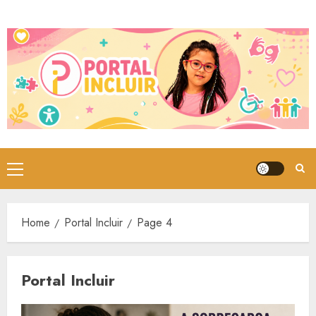
Skip
to
content
Primary
Menu
Home
Portal Incluir
Page 4
Portal Incluir