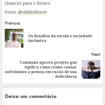
chances para o futuro.
Fonte:
@ofabioflores
Post
Previous
navigation
Os desafios da escola e sociedade
Pr
inclusiva
po
Next
Comissão aprova projeto que
tipifica como crime causar
Next
sofrimento a pessoa em razão de sua
post:
deficiência
Deixe um comentário