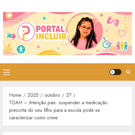
Skip
to
content
Primary
Menu
Home
2025
outubro
27
TDAH – Atenção pais: suspender a medicação
prescrita do seu filho para a escola pode se
caracterizar como crime